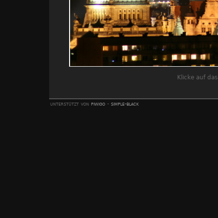
Klicke auf da
unterstützt von
piwigo
-
simple-black