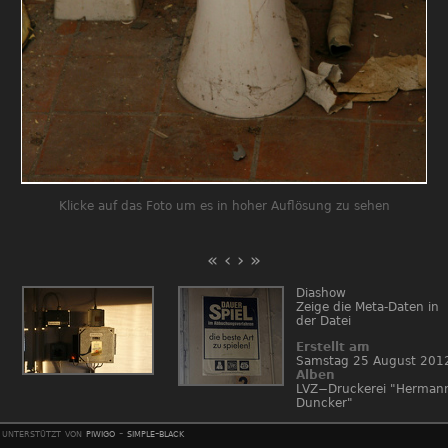
Klicke auf das Foto um es in hoher Auflösung zu sehen
«
‹
›
»
Diashow
Zeige die Meta-Daten in
der Datei
Erstellt am
Samstag 25 August 201
Alben
LVZ−Druckerei "Herman
Duncker"
unterstützt von
piwigo
-
simple-black