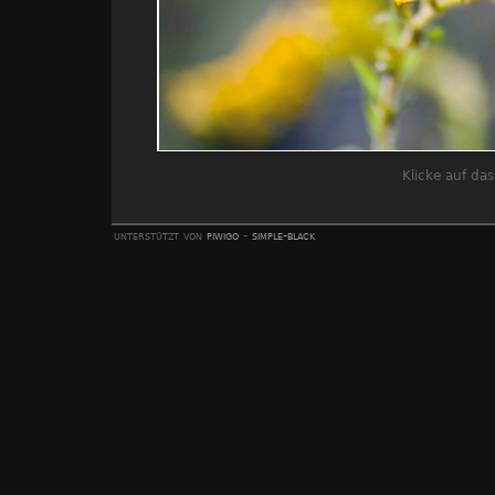
Klicke auf da
unterstützt von
piwigo
-
simple-black