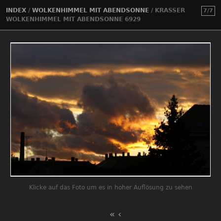
INDEX
/
WOLKENHIMMEL MIT ABENDSONNE
/
KRASSER
7/7
WOLKENHIMMEL MIT ABENDSONNE 6929
Klicke auf das Foto um es in hoher Auflösung zu sehen
«
‹