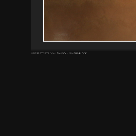
unterstützt von
piwigo
-
simple-black