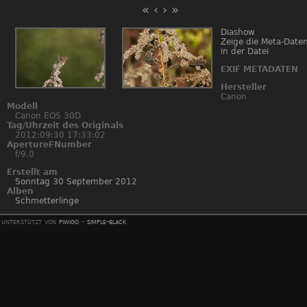
«
‹
›
»
Diashow
Zeige die Meta-Date
in der Datei
EXIF METADATEN
Hersteller
Canon
Modell
Canon EOS 30D
Tag/Uhrzeit des Originals
2012:09:30 17:33:02
ApertureFNumber
f/9.0
Erstellt am
Sonntag 30 September 2012
Alben
Schmetterlinge
unterstützt von
piwigo
-
simple-black