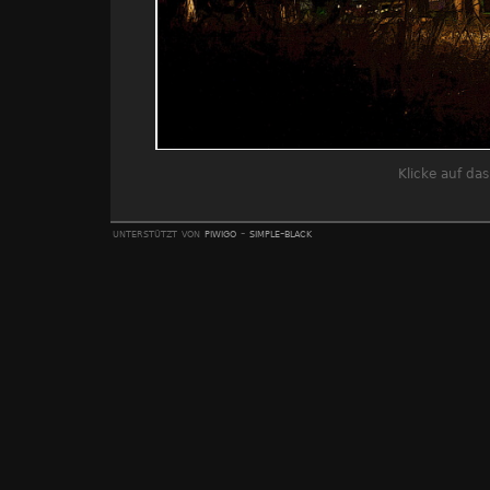
Klicke auf da
unterstützt von
piwigo
-
simple-black