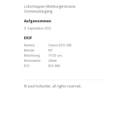
Lokschuppen Altenburgerstrasse
Sonnenuntergang
Aufgenommen
9. September 2012
EXIF
Kamera
Canon EOS 30D
Blende
f/9
Belichtung
1/125 sec
Brennweite
26mm
ISO
ISO 400
© paul hollunder, all rights reserved.