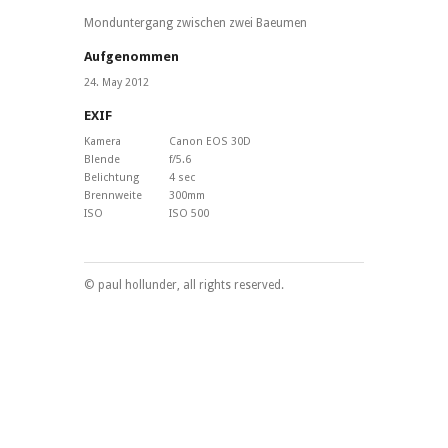
Monduntergang zwischen zwei Baeumen
Aufgenommen
24. May 2012
EXIF
Kamera
Canon EOS 30D
Blende
f/5.6
Belichtung
4 sec
Brennweite
300mm
ISO
ISO 500
© paul hollunder, all rights reserved.