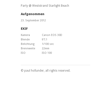
Party @ Weststrand Starlight Beach
Aufgenommen
23. September 2012
EXIF
Kamera
Canon EOS 30D
Blende
f/7.1
Belichtung
1/100 sec
Brennweite
22mm
ISO
ISO 100
© paul hollunder, all rights reserved.