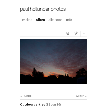
paul hollunder photos
Timeline
Alben
Alle Fotos
Info
+
zurück
weiter
Outdoorparties
(32 von 36)