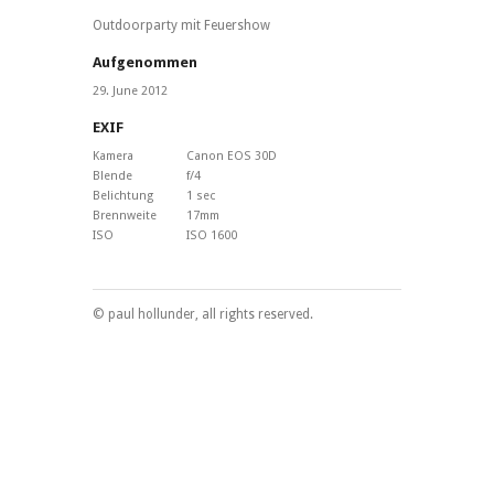
Outdoorparty mit Feuershow
Aufgenommen
29. June 2012
EXIF
Kamera
Canon EOS 30D
Blende
f/4
Belichtung
1 sec
Brennweite
17mm
ISO
ISO 1600
© paul hollunder, all rights reserved.