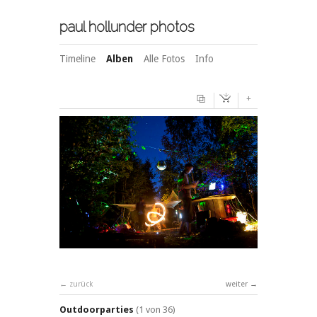
paul hollunder photos
Timeline
Alben
Alle Fotos
Info
+
zurück
weiter
Outdoorparties
(1 von 36)