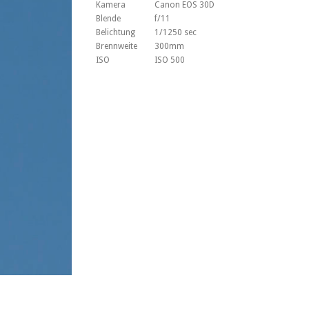
Kamera
Canon EOS 30D
Blende
f/11
Belichtung
1/1250 sec
Brennweite
300mm
ISO
ISO 500