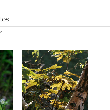
tos
fo