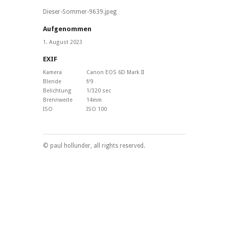
Dieser-Sommer-9639.jpeg
Aufgenommen
1. August 2023
EXIF
Kamera
Canon EOS 6D Mark II
Blende
f/9
Belichtung
1/320 sec
Brennweite
14mm
ISO
ISO 100
© paul hollunder, all rights reserved.