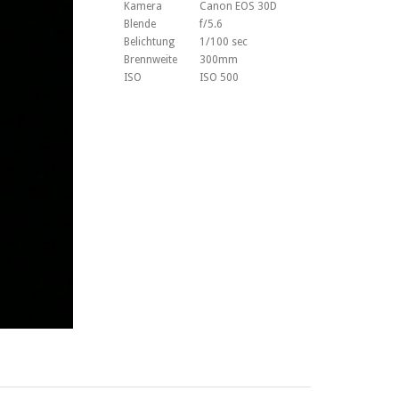
Kamera
Canon EOS 30D
Blende
f/5.6
Belichtung
1/100 sec
Brennweite
300mm
ISO
ISO 500