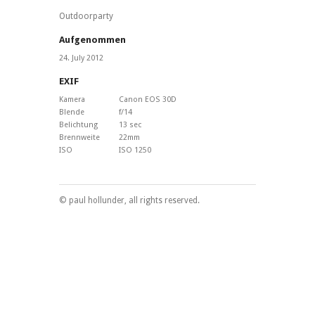
Outdoorparty
Aufgenommen
24. July 2012
EXIF
Kamera
Canon EOS 30D
Blende
f/14
Belichtung
13 sec
Brennweite
22mm
ISO
ISO 1250
© paul hollunder, all rights reserved.