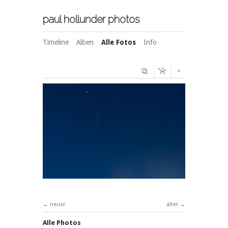
paul hollunder photos
Timeline
Alben
Alle Fotos
Info
+
neuer
älter
Alle Photos