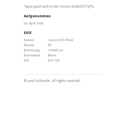
Tapsi-putzt-sich-in-der-Sonne-3G4A3597.JPG
Aufgenommen
26. April 2026
EXIF
Kamera
Canon EOS R5m2
Blende
f/2
Belichtung
1/5000 sec
Brennweite
85mm
ISO
ISO 100
© paul hollunder, all rights reserved.