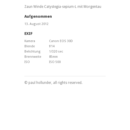
Zaun Winde Catystegia-sepium-L mit Morgentau
Aufgenommen
13. August 2012
EXIF
Kamera
Canon EOS 30D
Blende
f/14
Belichtung
1/320 sec
Brennweite
85mm
ISO
ISO 500
© paul hollunder, all rights reserved.