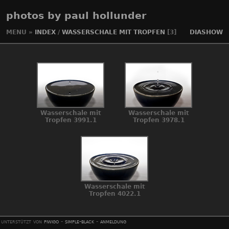
photos by paul hollunder
MENU
»
INDEX
/
WASSERSCHALE MIT TROPFEN
[3]
DIASHOW
Wasserschale mit
Wasserschale mit
Tropfen 3991.1
Tropfen 3978.1
Wasserschale mit
Tropfen 4022.1
unterstützt von
piwigo
-
simple-black
-
anmeldung