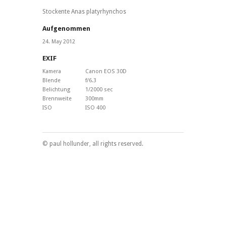
Stockente Anas platyrhynchos
Aufgenommen
24. May 2012
EXIF
Kamera
Canon EOS 30D
Blende
f/6.3
Belichtung
1/2000 sec
Brennweite
300mm
ISO
ISO 400
© paul hollunder, all rights reserved.