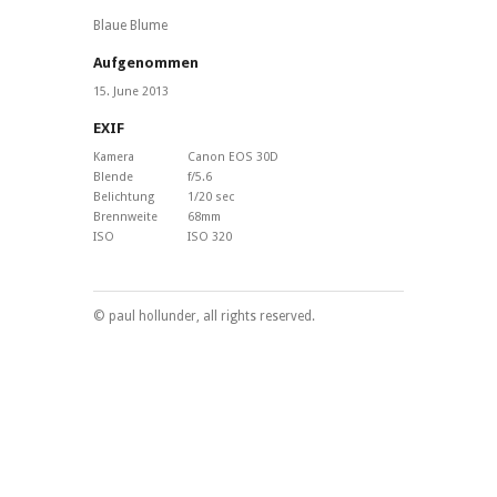
Blaue Blume
Aufgenommen
15. June 2013
EXIF
Kamera
Canon EOS 30D
Blende
f/5.6
Belichtung
1/20 sec
Brennweite
68mm
ISO
ISO 320
© paul hollunder, all rights reserved.