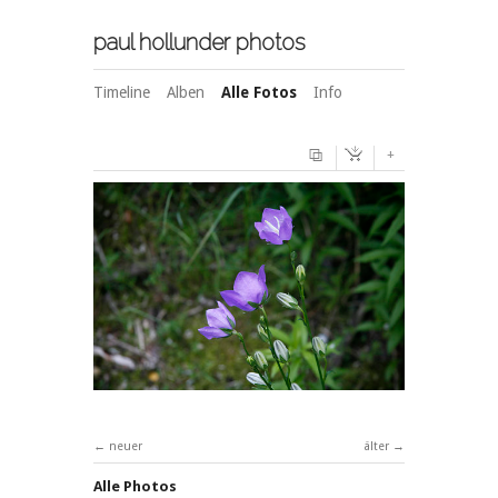
paul hollunder photos
Timeline
Alben
Alle Fotos
Info
+
neuer
älter
Alle Photos