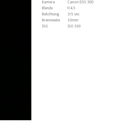
Kamera
Canon EOS 30D
Blende
f/4.5
Belichtung
3/5 sec
Brennweite
33mm
ISO
ISO 500