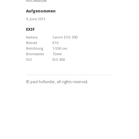
Hochwasser
Aufgenommen
9. June 2013
EXIF
Kamera
Canon EOS 30D
Blende
f/10
Belichtung
1/200 sec
Brennweite
72mm
ISO
ISO 400
© paul hollunder, all rights reserved.