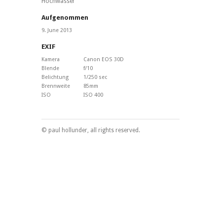
Hochwasser
Aufgenommen
9. June 2013
EXIF
Kamera
Canon EOS 30D
Blende
f/10
Belichtung
1/250 sec
Brennweite
85mm
ISO
ISO 400
© paul hollunder, all rights reserved.